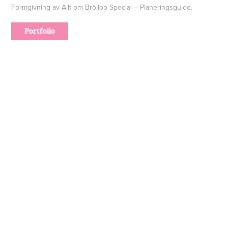
Formgivning av Allt om Bröllop Special – Planeringsguide.
Portfolio
Powered by
Adobe Portfolio